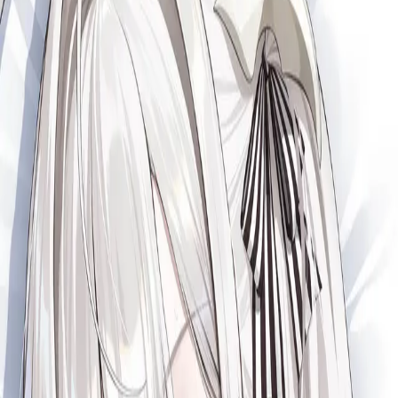
Display NSFW
白鳳 抱き枕カバー
14
(
5
)
Variants
Default
Display NSFW
Releases
May 24, 2026
Latest
JP¥14,000